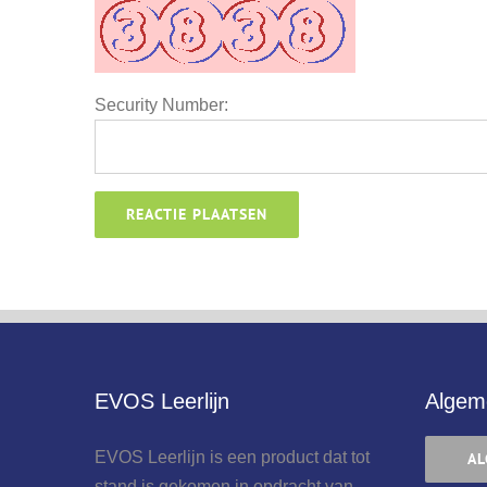
Security Number:
EVOS Leerlijn
Algem
EVOS Leerlijn is een product dat tot
AL
stand is gekomen in opdracht van