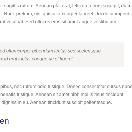
ur sagittis rutrum. Aenean placerat, felis eu rutrum suscipit, diam
o. Nunc pretium, nisl quis ullamcorper laoreet, dui dolor imperdi
t volutpat. Sed ultrices eros sit amet augue vestibulum.
ed ullamcorper bibendum lectus sed scelerisque.
id erat luctus congue ac et libero”
dapibus, nec rutrum odio tristique. Donec consectetur cursus nun
nenatis tristique. Aenean sit amet nibh mollis risus tincidunt
r dignissim eu. Aenean tincidunt suscipit pellentesque.
ien