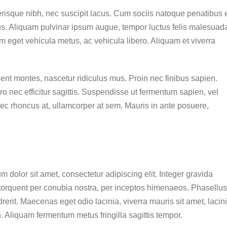
elerisque nibh, nec suscipit lacus. Cum sociis natoque penatibus 
us. Aliquam pulvinar ipsum augue, tempor luctus felis malesuad
am eget vehicula metus, ac vehicula libero. Aliquam et viverra
ent montes, nascetur ridiculus mus. Proin nec finibus sapien.
 nec efficitur sagittis. Suspendisse ut fermentum sapien, vel
nec rhoncus at, ullamcorper at sem. Mauris in ante posuere,
m dolor sit amet, consectetur adipiscing elit. Integer gravida
a torquent per conubia nostra, per inceptos himenaeos. Phasellus
drerit. Maecenas eget odio lacinia, viverra mauris sit amet, lacin
. Aliquam fermentum metus fringilla sagittis tempor.