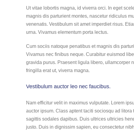
Ut vitae lobortis magna, id viverra orci. In eget sc
magnis dis parturient montes, nascetur ridiculus m
venenatis. Vestibulum sit amet imperdiet risus. Eti
urna. Vivamus elementum porta lectus.
Cum sociis natoque penatibus et magnis dis parturi
Vivamus nec finibus neque. Curabitur euismod libero
gravida purus. Praesent ligula libero, ullamcorper 
fringilla erat ut, viverra magna.
Vestibulum auctor leo nec faucibus.
Nam efficitur velit in maximus vulputate. Lorem ipsu
auctor ipsum. Class aptent taciti sociosqu ad litor
sagittis sodales dapibus. Duis ultrices ultricies hen
justo. Duis in dignissim sapien, eu consectetur nibh