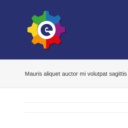
Ga
naar
inhoud
Mauris aliquet auctor mi volutpat sagitti